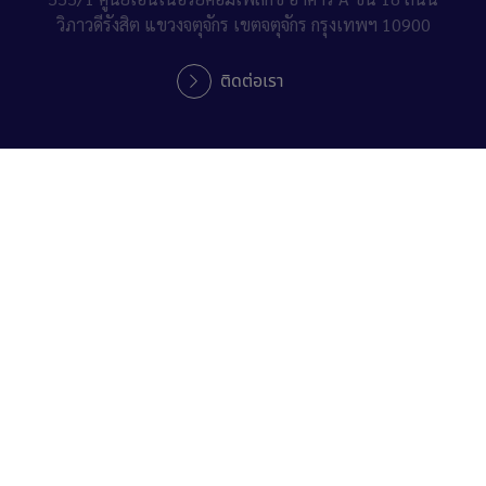
วิภาวดีรังสิต แขวงจตุจักร เขตจตุจักร กรุงเทพฯ 10900
ติดต่อเรา
Follow Us :
ติดตามข่าวสารบริษัทฯ
Vendor management and collaboration system
ช่องทางการร้องเรียน
นโยบายคุ้มครองข้อมูลส่วนบุคคล