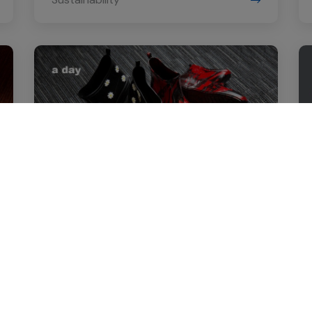
29 กรกฎาคม 2563
[a day] เปลี่ยนปัญหาเป็นประโยชน์ด้วย
การออกแบบแนว Upcycling Upstyling
Sustainability