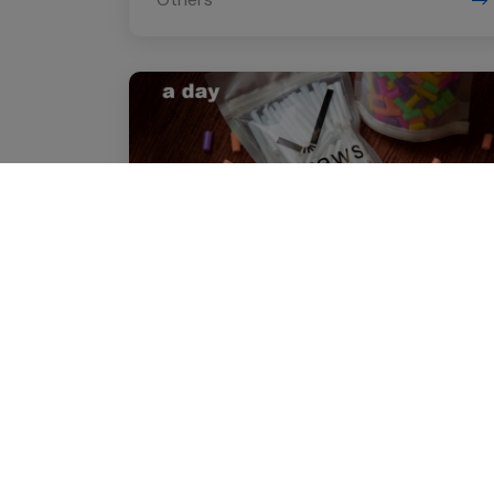
30 กรกฎาคม 2563
[a day] ‘สร้างใหม่ให้สุข ใช้วนให้สนุก' วิถี
ออกแบบใหม่เพื่อให้มนุษย์ยิ้มได้ โลกก็ยิ้มได้
Sustainability