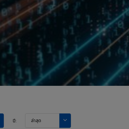
ล่าสุด
ปี: