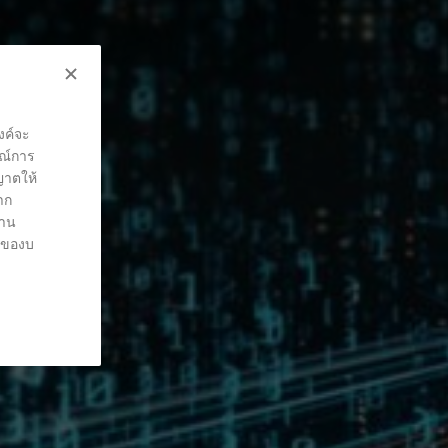
งค์จะ
รณ์การ
ุญาตให้
าก
่าน
ต์ของบ