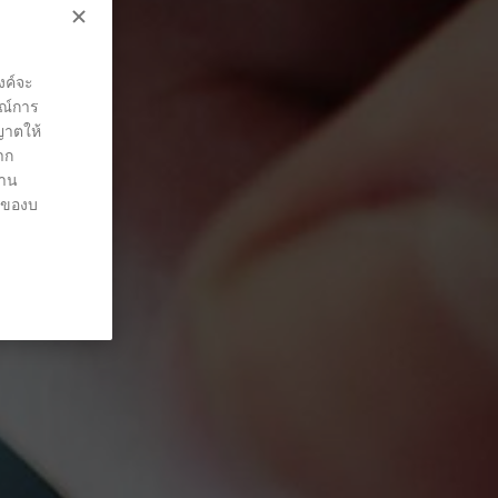
งค์จะ
รณ์การ
ุญาตให้
าก
่าน
ต์ของบ