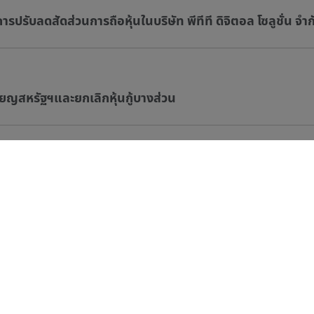
รปรับลดสัดส่วนการถือหุ้นในบริษัท พีทีที ดิจิตอล โซลูชั่น จำก
ียญสหรัฐฯและยกเลิกหุ้นกู้บางส่วน
รียญสหรัฐฯบางส่วนเป็นการทั่วไป
...
7
8
9
10
11
12
13
...