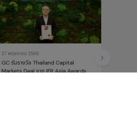
27 พฤษภาคม 2569
11 พฤษภา
GC รับรางวัล Thailand Capital
GC รับมอ
Markets Deal จาก IFR Asia Awards
ยั่งยืนจ
2025 ตอกย้ำความเชื่อมั่นนักลงทุนต่อ
ตอกย้ำผู
ศักยภาพการเงินและกลยุทธ์เติบโตระยะยาว
รางวัล
รางวัล