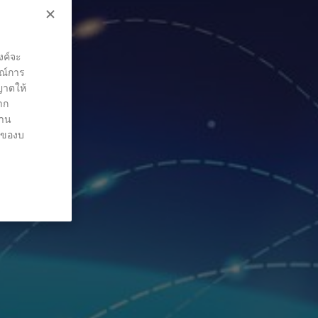
งค์จะ
รณ์การ
ุญาตให้
าก
่าน
ต์ของบ