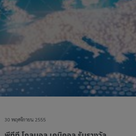
30 พฤศจิกายน 2555
พีทีที โกลบอล เคมิคอล รับรางวัล