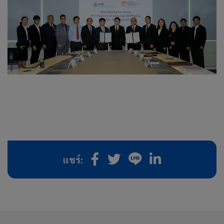
แชร์: