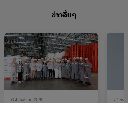
ข่าวอื่นๆ
04 สิงหาคม 2569
27 กรก
GC ผู้ผลิตเม็ดพลาสติกไทยรายแรก คว้า
GC เตรี
ใบรับรองฮาลาลในอินโดนีเซีย เสริมความ
2 ชุด อา
พร้อมตอบโจทย์ลูกค้าและห่วงโซ่อุปทานใน
ก่อนสำหร