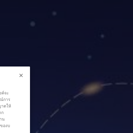
งค์จะ
รณ์การ
ุญาตให้
าก
่าน
ต์ของบ