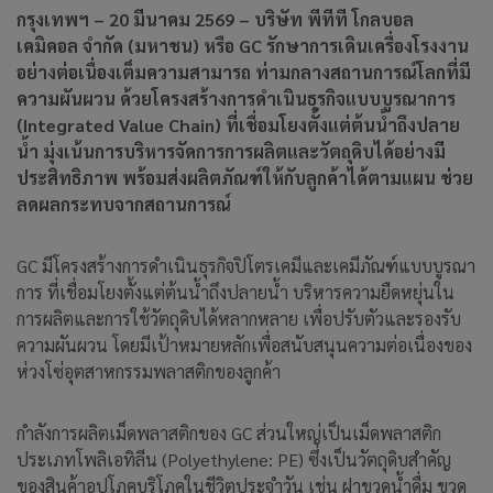
กรุงเทพฯ – 20 มีนาคม 2569 – บริษัท พีทีที โกลบอล
เคมิคอล จำกัด (มหาชน) หรือ GC รักษาการเดินเครื่องโรงงาน
อย่างต่อเนื่องเต็มความสามารถ ท่ามกลางสถานการณ์โลกที่มี
ความผันผวน ด้วยโครงสร้างการดำเนินธุรกิจแบบบูรณาการ
(Integrated Value Chain) ที่เชื่อมโยงตั้งแต่ต้นน้ำถึงปลาย
น้ำ มุ่งเน้นการบริหารจัดการการผลิตและวัตถุดิบได้อย่างมี
ประสิทธิภาพ พร้อมส่งผลิตภัณฑ์ให้กับลูกค้าได้ตามแผน ช่วย
ลดผลกระทบจากสถานการณ์
GC มีโครงสร้างการดำเนินธุรกิจปิโตรเคมีและเคมีภัณฑ์แบบบูรณา
การ ที่เชื่อมโยงตั้งแต่ต้นน้ำถึงปลายน้ำ บริหารความยืดหยุ่นใน
การผลิตและการใช้วัตถุดิบได้หลากหลาย เพื่อปรับตัวและรองรับ
ความผันผวน โดยมีเป้าหมายหลักเพื่อสนับสนุนความต่อเนื่องของ
ห่วงโซ่อุตสาหกรรมพลาสติกของลูกค้า
กำลังการผลิตเม็ดพลาสติกของ GC ส่วนใหญ่เป็นเม็ดพลาสติก
ประเภทโพลิเอทิลีน (Polyethylene: PE) ซึ่งเป็นวัตถุดิบสำคัญ
ของสินค้าอุปโภคบริโภคในชีวิตประจำวัน เช่น ฝาขวดน้ำดื่ม ขวด