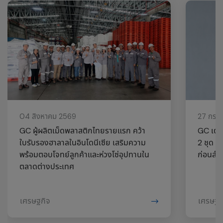
04 สิงหาคม 2569
27 กรก
GC ผู้ผลิตเม็ดพลาสติกไทยรายแรก คว้า
GC เตรี
ใบรับรองฮาลาลในอินโดนีเซีย เสริมความ
2 ชุด อา
พร้อมตอบโจทย์ลูกค้าและห่วงโซ่อุปทานใน
ก่อนสำหร
ตลาดต่างประเทศ
เศรษฐกิจ
เศรษฐก