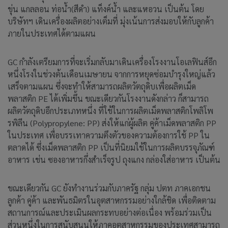
ขุ่น แกลลอน ท่อน้ำ(สีดำ) แท็งค์น้ำ และแหอวน เป็นต้น โดย
บริษัทฯ เดินเครื่องผลิตอย่างเต็มที่ มุ่งเน้นการส่งมอบให้กับลูกค้า
ภายในประเทศได้ตามแผน
GC กำลังเตรียมการที่จะเริ่มกลับมาเดินเครื่องโรงงานโอเลฟินส์อีก
หนึ่งโรงในช่วงต้นเดือนเมษายน จากการหยุดซ่อมบำรุงใหญ่แล้ว
เสร็จตามแผน ซึ่งจะทำให้สามารถผลิตวัตถุดิบเพื่อผลิตเม็ด
พลาสติก PE ได้เพิ่มขึ้น ขณะเดียวกันโรงงานดังกล่าว ก็สามารถ
ผลิตวัตถุดิบอีกประเภทหนึ่ง ที่ใช้ในการผลิตเม็ดพลาสติกโพลิโพ
รพิลีน (Polypropylene: PP) ส่งให้แก่ผู้ผลิต คู่ค้าเม็ดพลาสติก PP
ในประเทศ เพื่อบรรเทาความตึงตัวของความต้องการใช้ PP ใน
ตลาดได้ ซึ่งเม็ดพลาสติก PP เป็นที่นิยมใช้ในการผลิตบรรจุภัณฑ์
อาหาร เช่น ซองอาหารกึ่งสำเร็จรูป ถุงแกง กล่องใส่อาหาร เป็นต้น
ขณะเดียวกัน GC ยังทำงานร่วมกับภาครัฐ กลุ่ม ปตท ภาคเอกชน
ลูกค้า คู่ค้า และพันธมิตรในอุตสาหกรรมอย่างใกล้ชิด เพื่อติดตาม
สถานการณ์และประเมินผลกระทบอย่างต่อเนื่อง พร้อมร่วมเป็น
ส่วนหนึ่งในการสนับสนุนให้ภาคอุตสาหกรรมของประเทศสามารถ