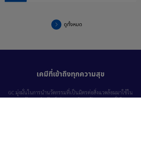
ดูทั้งหมด
เคมีที่เข้าถึงทุกความสุข
GC มุ่งมั่นในการนำนวัตกรรมที่เป็นมิตรต่อสิ่งแวดล้อมมาใช้ใน
การพัฒนาผลิตภัณฑ์ ผ่านการบริหารจัดการ
ความยั่งยืน
(Sustainability)
โดยนำหลัก
เศรษฐกิจหมุนเวียน (Circular
Economy)
มาประยุกต์ใช้ในองค์กร ผ่านแนวคิด GC Circular
Living เพื่อให้เกิดการใช้ทรัพยากรอย่างรู้คุณค่า
555/1 ศูนย์เอนเนอร์ยี่คอมเพล็กซ์ อาคาร A ชั้น 18
ถนน