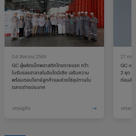
04 สิงหาคม 2569
27 กรก
GC ผู้ผลิตเม็ดพลาสติกไทยรายแรก คว้า
GC เตรี
ใบรับรองฮาลาลในอินโดนีเซีย เสริมความ
2 ชุด อา
พร้อมตอบโจทย์ลูกค้าและห่วงโซ่อุปทานใน
ก่อนสำหร
ตลาดต่างประเทศ
เศรษฐกิจ
เศรษฐก