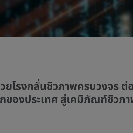
้วยโรงกลั่นชีวภาพครบวงจร ต
กของประเทศ สู่เคมีภัณฑ์ชีวภ