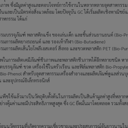
วภาพ ซึ่งมีมูลค่าสูงและตอบโจทย์การใช้งานในหลากหลายอุตสาหกรรม
งยืนและเป็นมิตรต่อสิ่งแวดล้อม โดยปัจจุบัน GC ได้เริ่มผลิตเชิงพาณิชย์
สาหกรรม ได้แก่
รรมบรรจุภัณฑ์ พลาสติกแข็ง ของเล่นเด็ก และชิ้นส่วนยานยนต์ (Bio-P
รรมการผลิตยางรถยนต์ และ รองเท้ากีฬา (Bio-Butadiene)
รรมการผลิตเส้นใยโพลีเอสเตอร์ สิ่งทอ และขวดพลาสติก PET (Bio-Puri
กยภาพในการผลิตเคมีภัณฑ์ชีวภาพและพลาสติกชีวภาพได้อีกหลายชนิด 
ิตบรรจุภัณฑ์ ขวด เครื่องใช้ในครัวเรือน และฟิล์มพลาสติก Bio-Pro
 Bio-Phenol สำหรับอุตสาหกรรมเครื่องสำอางและผลิตภัณฑ์ดูแลส่วนบ
น และอุปกรณ์อิเล็กทรอนิกส์
พืชใช้แล้วมาเป็นวัตถุดิบตั้งต้นในการผลิตเป็นสินค้ามูลค่าสูงที่หล
อย่างคุ้มค่าและมีประสิทธิภาพสูงสุด ซึ่ง GC ยึดมั่นมาโดยตลอด รวมทั้
ท้อนนวัตกรรมที่เกิดจากความเชี่ยวชาญและประสบการณ์อันยาวนานในกา