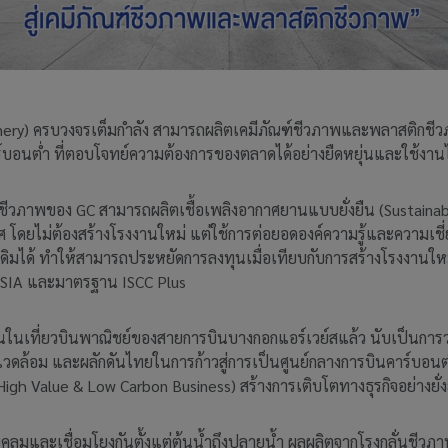
finery) ครบวงจรเต็มกำลัง สามารถผลิตเคมีภัณฑ์ชีวภาพและพลาสติกชีว
าร์บอนต่ำ ที่ตอบโจทย์ความต้องการของตลาดได้อย่างยืดหยุ่นและใช้
่นชีวภาพของ GC สามารถผลิตเชื้อเพลิงอากาศยานแบบยั่งยืน (Sustainabl
 โดยไม่ต้องสร้างโรงงานใหม่ แต่ใช้การต่อยอดองค์ความรู้และความเ
ดิมได้ ทำให้สามารถประหยัดการลงทุนเมื่อเทียบกับการสร้างโรงงานใหม่
SIA และมาตรฐาน ISCC Plus
้งานในเที่ยวบินพาณิชย์ของสายการบินบางกอกแอร์เวย์สแล้ว นับเป็นกา
งแวดล้อม และผลักดันไทยในการก้าวสู่การเป็นศูนย์กลางการบินคาร์บอนต
High Value & Low Carbon Business) สร้างการเติบโตทางธุรกิจอย่างยั่ง
คลุมและเชื่อมโยงกันตั้งแต่ต้นน้ำถึงปลายน้ำ ผลผลิตจากโรงกลั่นชีว