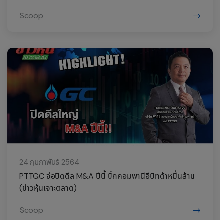
Scoop
24 กุมภาพันธ์ 2564
PTTGC จ่อปิดดีล M&A ปีนี้ บิ๊กคอมพานีอีบิทด้าหมื่นล้าน
(ข่าวหุ้นเจาะตลาด)
Scoop