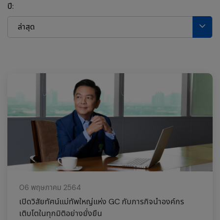
ปี:
ล่าสุด
06 พฤษภาคม 2564
เปิดวิสัยทัศน์แม่ทัพใหญ่แห่ง GC กับภารกิจนำองค์กร
เติบโตในทุกมิติอย่างยั่งยืน