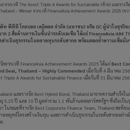
and จากเวที The Asset Triple A Awards for Sustainable (ซ้าย) และรางว
hailand – Winner จากเวที FinanceAsia Achievement Awards 2025 (ขว
ท พีทีที โกลบอล เคมิคอล จำกัด (มหาชน) หรือ GC ผู้นำในธุรกิจเค
ญจาก 2 สื่อด้านการเงินชั้นนำระดับเอเชีย ได้แก่ FinanceAsia แล
รดำเนินธุรกรรมในตลาดทุนระดับสากล พร้อมตอกย้ำความเชื่อมั่
รางวัลจากเวที FinanceAsia Achievement Awards 2025 ได้แก่
Best Co
nd Deal, Thailand – Highly Commended
เมื่อวันที่ 4 มีนาคม 25
 Triple A Awards for Sustainable Finance เมื่อวันที่ 31 มีนาคม 25
ailand และรางวัล Best Hybrid Bond, Thailand มาจากความสำเร็จในการ
ายุ 5.25 ปี และ 10 ปี มูลค่ารวม 1.1 พันล้านดอลลาร์สหรัฐฯ ซึ่งถือ
นมา ในขณะที่รางวัล Best Corporate Finance Team, Thailand สะท้
างกลยุทธ์โครงสร้างเงินทุน และการดำเนินธุรกรรมในระดับสากลอย่างมี
ลก