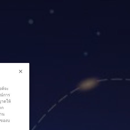
งค์จะ
รณ์การ
ุญาตให้
าก
่าน
ต์ของบ