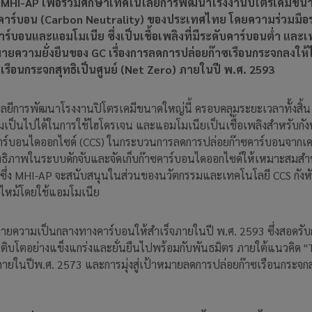
หรือ MHI-AP เพื่อร่วมศึกษาเทคโนโลยีการพัฒนาโรงงานปิโตรเคมีข
คาร์บอน (Carbon Neutrality) ของประเทศไทย โดยความร่วมมือระ
บอนและแอมโมเนีย ซึ่งเป็นเชื้อเพลิงที่มีระดับคาร์บอนต่ำ และเ
หมายความยั่งยืนของ GC เรื่องการลดการปล่อยก๊าซเรือนกระจกลงให
ซเรือนกระจกสุทธิเป็นศูนย์ (Net Zero) ภายในปี พ.ศ. 2593
ีการพัฒนาโรงงานปิโตรเคมีขนาดใหญ่นี้ ครอบคลุมระยะเวลาทั้งสิ้น 4 
ามเป็นไปได้ในการใช้ไฮโดรเจน และแอมโมเนียเป็นเชื้อเพลิงสำหรับกัง
ซคาร์บอนไดออกไซด์ (CCS) ในกระบวนการลดการปล่อยก๊าซคาร์บอนจากเค
ธิภาพในระบบดักจับและจัดเก็บก๊าซคาร์บอนไดออกไซด์ให้เหมาะสมสำ
่ง MHI-AP จะสนับสนุนในส่วนของนวัตกรรมและเทคโนโลยี CCS กังหัน
าไหม้โดยใช้แอมโมเนีย
ายความเป็นกลางทางคาร์บอนให้สำเร็จภายในปี พ.ศ. 2593 ซึ่งสอดร
รเติบโตอย่างแข็งแกร่งและยั่นยืนไปพร้อมกับพันธมิตร ภายใต้แนวคิด
ายในปีพ.ศ. 2573 และการมุ่งสู่เป้าหมายลดการปล่อยก๊าซเรือนกระจกสุ