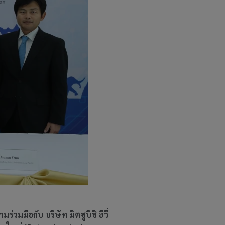
มมือกับ บริษัท มิตซูบิชิ ฮีวี่