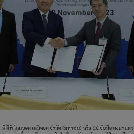
ีทีที โกลบอล เคมิคอล จำกัด (มหาชน) หรือ GC จับมือ ลงนามความร่ว