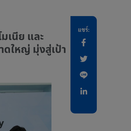
แชร์:
โมเนีย และ
หญ่ มุ่งสู่เป้า