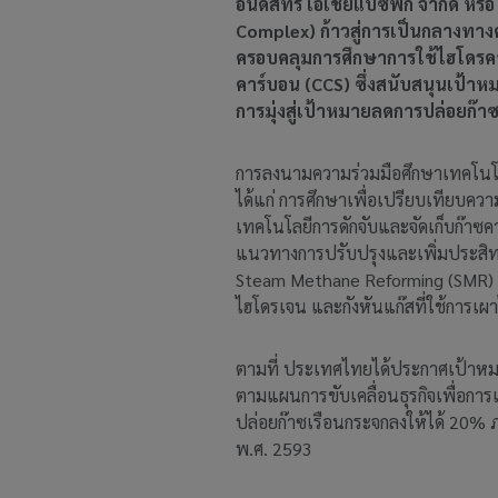
อินดัสทรี เอเชียแปซิฟิก จำกัด 
Complex) ก้าวสู่การเป็นกลางทาง
ครอบคลุมการศึกษาการใช้ไฮโดรคาร์
คาร์บอน (CCS) ซึ่งสนับสนุนเป้า
การมุ่งสู่เป้าหมายลดการปล่อยก๊า
การลงนามความร่วมมือศึกษาเทคโนโลย
ได้แก่ การศึกษาเพื่อเปรียบเทียบคว
เทคโนโลยีการดักจับและจัดเก็บก๊า
แนวทางการปรับปรุงและเพิ่มประสิท
Steam Methane Reforming (SMR) ซึ
ไฮโดรเจน และกังหันแก๊สที่ใช้การเผ
ตามที่ ประเทศไทยได้ประกาศเป้าหม
ตามแผนการขับเคลื่อนธุรกิจเพื่อกา
ปล่อยก๊าซเรือนกระจกลงให้ได้ 20% ภ
พ.ศ. 2593