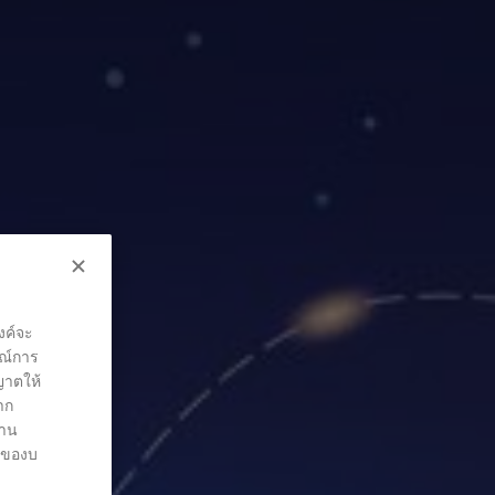
งค์จะ
รณ์การ
ุญาตให้
าก
่าน
ต์ของบ