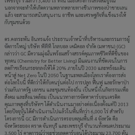
เพชรบุรี รวมกว่า 3,400 ไร่ ทั้งนี้ เมื่อโครงการเสร็จสมบูรณ์
นอกจากจะทำให้เกิดความหลากหลายทางชีวภาพของป่าชายเลน
แล้ว จะสามารถสนับสนุนงาน อาชีพ และเศรษฐกิจที่แข็งแรงให้
กับชุมชนด้วย
ดร.คงกระพัน อินทรแจ้ง ประธานเจ้าหน้าที่บริหารและกรรมการผู้
จัดการใหญ่ บริษัท พีทีที โกลบอล เคมิคอล จำกัด (มหาชน) (GC)
กล่าวว่า GC มีความมุ่งมั่นพร้อมสร้างสรรค์คุณภาพชีวิตที่ดีขึ้นของ
ทุกคน (Chemistry for Better Living) มีแผนงานที่ชัดเจนในการ
ลดก๊าซเรือนกระจกลงให้ได้ 20% ภายในปี 2030 และพร้อมเดิน
หน้าสู่ Net Zero ในปี 2050 ในฐานะพลเมืองโลกเราต้องการส่ง
ต่อโลกใบนี้ ที่ดีกว่าให้กับคนรุ่นต่อไป การปลูก ฟื้นฟู และรักษาป่า
ร่วมกับภาครัฐ เอกชน และชุมชนท้องถิ่น เป็นหนึ่งในกิจกรรมเพื่อ
สังคม และสิ่งแวดล้อม เป็นแนวทางการจัดหาคาร์บอนเครดิต
คุณภาพสูงที่บริษัทฯ ได้ดำเนินงานมาอย่างต่อเนื่องตั้งแต่ปี 2013
โดยปัจจุบันได้ดำเนินงานไปแล้วในพื้นที่กว่า 6,000 ไร่ สำหรับ
โครงการนี้ GC มีการดำเนินการครอบคลุมพื้นที่ 4 จังหวัด คือ
จังหวัดระยอง ตราด จันทบุรี และเพชรบุรี จำนวนทั้งหมดประมาณ
3,500 ไร่ คาดการณ์ว่าจะช่วยลดคาร์บอนได้ประมาณ 23,700 ตัน