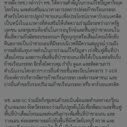
ชายฝั่ง (ทช.) กล่าวว่า ทช. ให้ความสำคัญในการแก้ไขปัญหาวิกฤต
โลกร้อน และส่งเสริมแนวทางการลดการปล่อยก๊าซเรือนกระจก
สำหรับโครงการปลูกป่าชายเลนเพื่อประโยชน์จากคาร์บอนเครดิต
เป็นหนึ่งในแนวทางที่ส่งเสริมให้เกิดความร่วมมือระหว่างภาครัฐ
เอกชน และชุมชนท้องถิ่นในการอนุรักษ์และฟื้นฟูป่าชายเลนใน
พื้นที่ความรับผิดชอบของ
กรมฯ
ที่ถูกบุกรุกหรือเสื่อมโทรมให้กลับ
คืนสภาพเป็นป่าชายเลนที่มีระบบนิเวศที่มีความสมบูรณ์ รวมถึง
การผลักดันทุกภาคส่วนในการร่วมแก้ไขปัญหา เร่งฟื้นฟูพื้นที่ป่า
เสื่อมโทรม และการเพิ่มพื้นที่ป่าชายเลนเพื่อให้เป็นแหล่งกักเก็บ
ก๊าซเรือนกระจก อีกทั้งยังควบคุม กำกับ ดูแล และติดตามการ
ดำเนินงานโครงการฯ การยื่นคำขอขึ้นทะเบียนโครงการ T-VER
กับองค์การบริหารจัดการก๊าซเรือนกระจก (องค์การมหาชน) และ
การยื่นคำขอรับรองปริมาณก๊าซเรือนกระจก หรือ คาร์บอนเครดิต
ทช. และ GC ร่วมมือกับชุมชนตำบลเนินฆ้อและตำบลทางเกวียน
อำเภอแกลง จังหวัดระยอง ร่วมกันปลูกต้นไม้เพื่อพัฒนาและฟื้นฟู
พื้นที่ป่าเสื่อมโทรมและส่งเสริมการเพิ่มพื้นที่ป่าชายเลน และ
วางแผน ต่อยอดขยายผลไปยังพื้นที่จังหวัดจันทบุรี ตราด และ