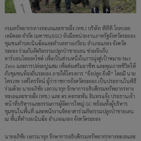
กรมทรัพยากรทางทะเลและชายฝั่ง (ทช.) บริษัท พีทีที โกลบอล
เคมิคอล จำกัด (มหาชน)(GC) จับมือหน่วยงานภาครัฐจังหวัดระยอง
ชุมชนตำบลเนินฆ้อและตำบลทางเกวียน อำเภอแกลง จังหวัด
ระยอง ร่วมกันจัดกิจกรรมปลูกป่าชายเลน ช่วยกักเก็บ
คาร์บอนไดออกไซด์ เพื่อเป็นส่วนหนึ่งในการมุ่งสู่เป้าหมาย Net
Zero และการปล่อยปูแสม เพื่อส่งเสริมอาชีพ และคุณภาพชีวิตให้
กับชุมชนท้องถิ่นระยอง ภายใต้โครงการ “ยิ่งปลูก ยิ่งดี” โดยมี นาย
ไตรภพ วงศ์ไตรรัตน์ ผู้ว่าราชการจังหวัดระยอง เป็นประธานในพิธี
ร่วมด้วย นายอภิชัย เอกวนากุล รักษาการอธิบดีกรมทรัพยากรทาง
ทะเลและชายฝั่ง (ทช.) และ ดร.คงกระพัน อินทรแจ้ง ประธานเจ้า
หน้าที่บริหารและกรรมการผู้จัดการใหญ่ GC พร้อมทั้งผู้บริหาร
ชุมชนในพื้นที่ และพนักงานจิตอาสาร่วมกิจกรรมปลูกป่าชายเลน
ณ พื้นที่ตำบลเนินฆ้อ อำเภอแกลง จังหวัดระยอง
นายอภิชัย เอกวนากุล รักษาการอธิบดีกรมทรัพยากรทางทะเลและ