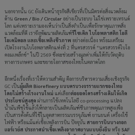
นอกจากนั้น GC ยังเดินหน้าธุรกิจสีเขียวที่เป็นมิตรต่อสิ่งแวดล้อม
ด้าน
Green / Bio / Circular
อย่างเป็นระบบ ไม่ใช่เพราะเทรนด์
โลก แต่เพราะเรามองเห็นว่าเป็นสิ่งจำเป็นเพื่อรักษาคุณภาพสิ่ง
แวดล้อมที่ดี เราจึงพัฒนาผลิตภัณฑ์
รีไซเคิล ไบโอพลาสติก โอลี
โอเคมิคอล และเชื้อเพลิงชีวภาพ
อย่างต่อเนื่อง พร้อมเตรียม
เปิดโรงงานไบโอพลาสติกแห่งที่ 2 ที่นครสวรรค์ “นครสวรรค์ไบโอ
คอมเพล็กซ์” ในปี 2569 ซึ่งจะช่วยสร้างมูลค่าเพิ่มให้กับวัตถุดิบ
ทางการเกษตร และขยายโอกาสของไทยในตลาดโลก
อีกหนึ่งเรื่องที่เราให้ความสำคัญ คือการบริหารความเสี่ยงเชิงธุรกิจ
GC เป็น
ผู้ผลิต Biorefinery แบบครบวงจรรายแรกของไทย
โดยไม่สร้างโรงงานใหม่
แต่เลือก
ต่อยอดโครงสร้างเดิมให้เกิด
ประโยชน์สูงสุด
ผ่านการใช้เทคโนโลยี co-processing แปลง
น้ำมันพืชใช้แล้วให้กลายเป็นผลิตภัณฑ์ชีวภาพคุณภาพสูงเพื่อ
เป็นสารตั้งต้นที่ใช้ในอุตสาหกรรมบรรจุภัณฑ์ ยานยนต์ เครื่องใช้
ไฟฟ้า หรือแม้แต่เชื้อเพลิงการบิน ปัจจุบัน
สายการบินบางกอก
แอร์เวย์ส ประกาศนำเชื้อเพลิงอากาศยานแบบยั่งยืน
หรือ
SAF