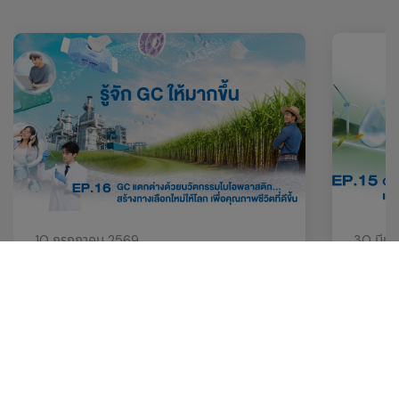
10 กรกฎาคม 2569
30 มีน
EP. 16 GC แตกต่างด้วยนวัตกรรมไบโอ
EP.15 G
พลาสติก...สร้างทางเลือกใหม่ให้โลก เพื่อ
รางวัลร
คุณภาพชีวิตที่ดีขึ้น
สร้างคุ