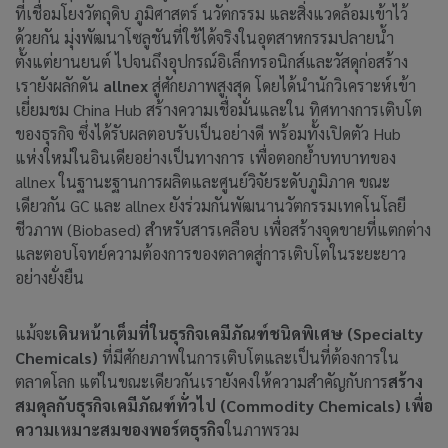
ที่เชื่อมโยงวัตถุดิบ ภูมิศาสตร์ นวัตกรรม และสิ่งแวดล้อมเข้าไว้
ด้วยกัน มุ่งพัฒนาโซลูชันที่ใช้ได้จริงในอุตสาหกรรมปลายน้ำ
ตั้งแต่ยานยนต์ ไปจนถึงอุปกรณ์อิเล็กทรอนิกส์และวัสดุก่อสร้าง
เรายังผลักดัน
allnex
สู่ศักยภาพสูงสุด โดยได้นำนักวิเคราะห์เข้า
เยี่ยมชม China Hub สร้างความเชื่อมั่นและใน ทิศทางการเติบโต
ของธุรกิจ ซึ่งได้รับผลตอบรับเป็นอย่างดี พร้อมทั้งเปิดตัว Hub
แห่งใหม่ในอินเดียอย่างเป็นทางการ เพื่อตอกย้ำบทบาทของ
allnex ในฐานะฐานการผลิตและศูนย์วิจัยระดับภูมิภาค ขณะ
เดียวกัน GC และ allnex ยังร่วมกันพัฒนานวัตกรรมเทคโนโลยี
ชีวภาพ (Biobased) สำหรับสารเคลือบ เพื่อสร้างจุดขายที่แตกต่าง
และตอบโจทย์ความต้องการของตลาดสู่การเติบโตในระยะยาว
อย่างยั่งยืน
แม้จะ
เดินหน้าเต็มที่ในธุรกิจเคมีภัณฑ์ชนิดพิเศษ (Specialty
Chemicals)
ที่มีศักยภาพในการเติบโตและเป็นที่ต้องการใน
ตลาดโลก แต่ในขณะเดียวกันเรายังคงให้ความสำคัญกับการ
สร้าง
สมดุลกับธุรกิจเคมีภัณฑ์ทั่วไป (Commodity Chemicals) เพื่อ
ความเหมาะสมของพอร์ตธุรกิจ
ในภาพรวม