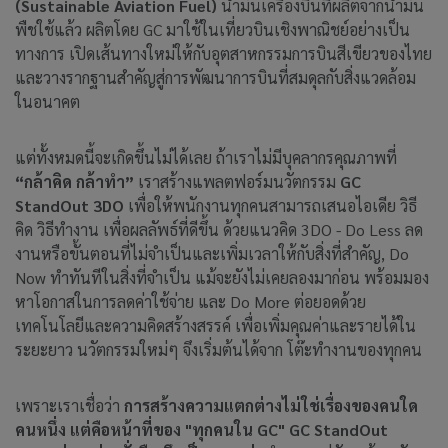
(Sustainable Aviation Fuel)
น้ำมันเครื่องบินที่ผลิตจากน้ำมัน
พืชใช้แล้ว ผลิตโดย GC มาใช้ในเที่ยวบินเชิงพาณิชย์อย่างเป็น
ทางการ เปิดเส้นทางใหม่ให้กับอุตสาหกรรมการบินสีเขียวของไทย
และวางรากฐานสำคัญสู่การพัฒนาการบินที่สมดุลกับสิ่งแวดล้อม
ในอนาคต
แต่ทั้งหมดนี้จะเกิดขึ้นไม่ได้เลย ถ้าเราไม่มีบุคลากรคุณภาพที่
“กล้าคิด กล้าทำ”
เราสร้างแพลตฟอร์มนวัตกรรม
GC
StandOut 3DO
เพื่อให้พนักงานทุกคนสามารถเสนอไอเดีย วิธี
คิด วิธีทำงาน เพื่อผลลัพธ์ที่ดีขึ้น ด้วยแนวคิด 3DO - Do Less ลด
งานหรือขั้นตอนที่ไม่จำเป็นและเพิ่มเวลาให้กับสิ่งที่สำคัญ, Do
Now ทำทันทีในสิ่งที่จำเป็น แม้จะยังไม่เคยลองมาก่อน พร้อมมอง
หาโอกาสในการลดค่าใช้จ่าย และ Do More ต่อยอดด้วย
เทคโนโลยีและความคิดสร้างสรรค์ เพื่อเพิ่มคุณค่าและรายได้ใน
ระยะยาว นวัตกรรมใหม่ๆ จึงเริ่มต้นได้จาก โต๊ะทำงานของทุกคน
เพราะเราเชื่อว่า
การสร้างความแตกต่างไม่ใช่เรื่องของคนใด
คนหนึ่ง แต่คือหน้าที่ของ "ทุกคนใน GC" GC StandOut