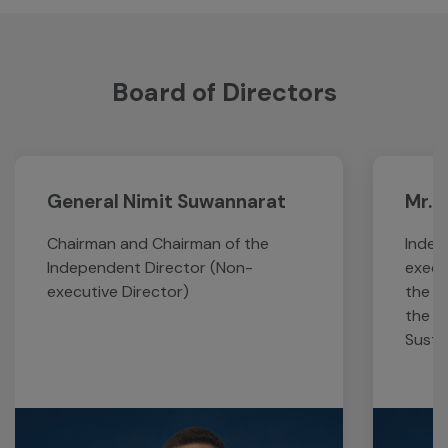
Board of Directors
General Nimit Suwannarat
Mr. 
Chairman and Chairman of the
Indep
Independent Director (Non-
execu
executive Director)
the A
the C
Susta