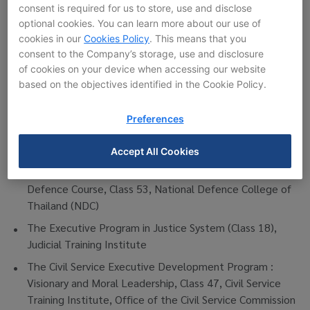
Relation among Family with other Directors,
consent is required for us to store, use and disclose
Management, Major Shareholders of the Company or
optional cookies. You can learn more about our use of
Subsidiaries:
None
cookies in our
Cookies Policy
. This means that you
consent to the Company’s storage, use and disclosure
of cookies on your device when accessing our website
Education / Training
based on the objectives identified in the Cookie Policy.
Master of Political Science Program (Politics and
Government), Chiang Mai University
Preferences
Bachelor of Political Science Program, Class 37, Royal
Police Cadet Academy
Accept All Cookies
Diploma, National Defence College, The National
Defence Course, Class 53, National Defence College of
Thailand (NDC)
The Executive Program in Justice
System
(Class 18),
Judicial Training Institute
The Civil Service Executive Development Program :
Visionary and Moral Leadership, Class 47, Civil Service
Training Institute, Office of the Civil Service Commission