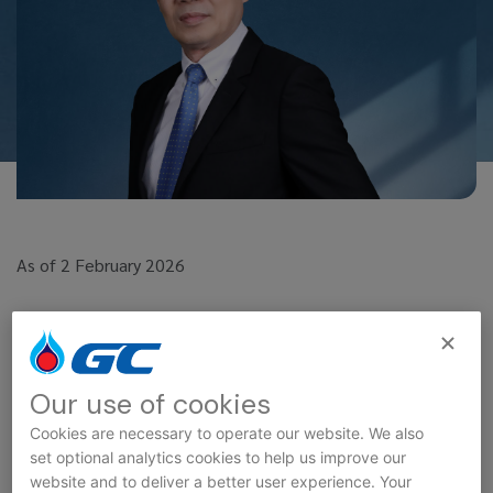
As of 2 February 2026
Age:
65 Years 8 Months
Appointed:
1 November 2023, 9 April 2024 (1st re-
elected)
Our use of cookies
Cookies are necessary to operate our website. We also
Shareholding:
None
set optional analytics cookies to help us improve our
website and to deliver a better user experience. Your