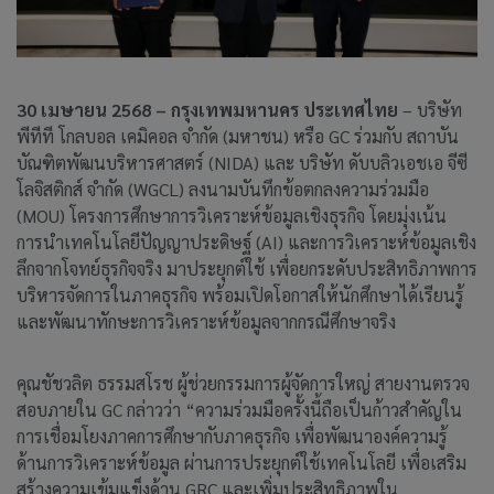
30 เมษายน 2568 – กรุงเทพมหานคร ประเทศไทย
– บริษัท
พีทีที โกลบอล เคมิคอล จำกัด (มหาชน) หรือ GC ร่วมกับ สถาบัน
บัณฑิตพัฒนบริหารศาสตร์ (NIDA) และ บริษัท ดับบลิวเอชเอ จีซี
โลจิสติกส์ จำกัด (WGCL) ลงนามบันทึกข้อตกลงความร่วมมือ
(MOU) โครงการศึกษาการวิเคราะห์ข้อมูลเชิงธุรกิจ โดยมุ่งเน้น
การนำเทคโนโลยีปัญญาประดิษฐ์ (AI) และการวิเคราะห์ข้อมูลเชิง
ลึกจากโจทย์ธุรกิจจริง มาประยุกต์ใช้ เพื่อยกระดับประสิทธิภาพการ
บริหารจัดการในภาคธุรกิจ พร้อมเปิดโอกาสให้นักศึกษาได้เรียนรู้
และพัฒนาทักษะการวิเคราะห์ข้อมูลจากกรณีศึกษาจริง
คุณชัชวลิต ธรรมสโรช ผู้ช่วยกรรมการผู้จัดการใหญ่ สายงานตรวจ
สอบภายใน GC กล่าวว่า “ความร่วมมือครั้งนี้ถือเป็นก้าวสำคัญใน
การเชื่อมโยงภาคการศึกษากับภาคธุรกิจ เพื่อพัฒนาองค์ความรู้
ด้านการวิเคราะห์ข้อมูล ผ่านการประยุกต์ใช้เทคโนโลยี เพื่อเสริม
สร้างความเข้มแข็งด้าน GRC และเพิ่มประสิทธิภาพใน