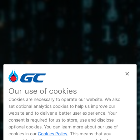
Our use of cookies
Cookies are necessary to operate our website. We also
set optional analytics cookies to help us improve our
website and to deliver a better user experience. Your
consent is required for us to store, use and disclose
optional cookies. You can learn more about our use of
cookies in our
Cookies Policy
. This means that you