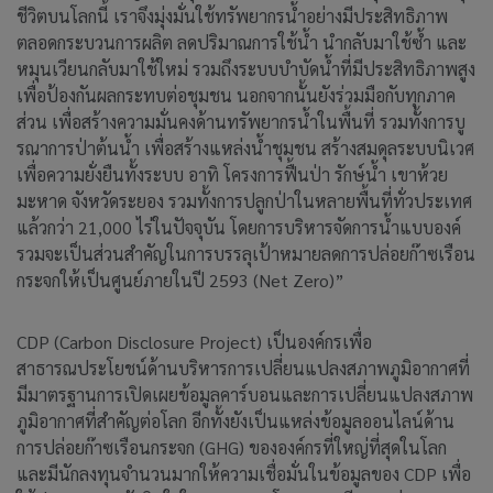
ชีวิตบนโลกนี้ เราจึงมุ่งมั่นใช้ทรัพยากรน้ำอย่างมีประสิทธิภาพ
ตลอดกระบวนการผลิต ลดปริมาณการใช้น้ำ นำกลับมาใช้ซ้ำ และ
หมุนเวียนกลับมาใช้ใหม่ รวมถึงระบบบำบัดน้ำที่มีประสิทธิภาพสูง
เพื่อป้องกันผลกระทบต่อชุมชน นอกจากนั้นยังร่วมมือกับทุกภาค
ส่วน เพื่อสร้างความมั่นคงด้านทรัพยากรน้ำในพื้นที่ รวมทั้งการบู
รณาการป่าต้นน้ำ เพื่อสร้างแหล่งน้ำชุมชน สร้างสมดุลระบบนิเวศ
เพื่อความยั่งยืนทั้งระบบ อาทิ โครงการฟื้นป่า รักษ์น้ำ เขาห้วย
มะหาด จังหวัดระยอง รวมทั้งการปลูกป่าในหลายพื้นที่ทั่วประเทศ
แล้วกว่า 21,000 ไร่ในปัจจุบัน โดยการบริหารจัดการน้ำแบบองค์
รวมจะเป็นส่วนสำคัญในการบรรลุเป้าหมายลดการปล่อยก๊าซเรือน
กระจกให้เป็นศูนย์ภายในปี 2593 (Net Zero)”
CDP (Carbon Disclosure Project) เป็นองค์กรเพื่อ
สาธารณประโยชน์ด้านบริหารการเปลี่ยนแปลงสภาพภูมิอากาศที่
มีมาตรฐานการเปิดเผยข้อมูลคาร์บอนและการเปลี่ยนแปลงสภาพ
ภูมิอากาศที่สำคัญต่อโลก อีกทั้งยังเป็นแหล่งข้อมูลออนไลน์ด้าน
การปล่อยก๊าซเรือนกระจก (GHG) ขององค์กรที่ใหญ่ที่สุดในโลก
และมีนักลงทุนจำนวนมากให้ความเชื่อมั่นในข้อมูลของ CDP เพื่อ