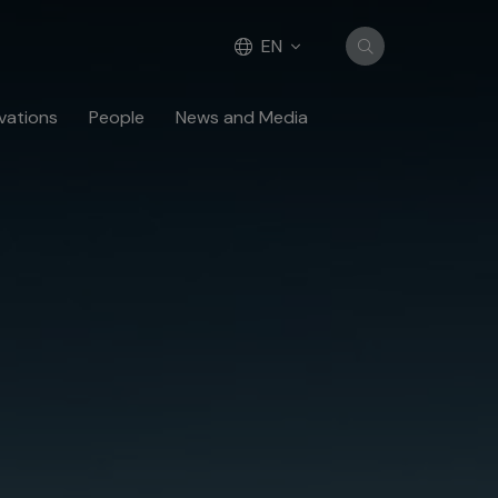
EN
vations
People
News and Media