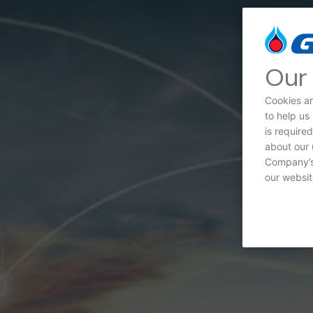
Our 
Cookies ar
to help us
is require
about our 
Company’s 
our websit