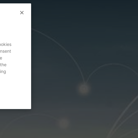
ookies
onsent
re
 the
ing