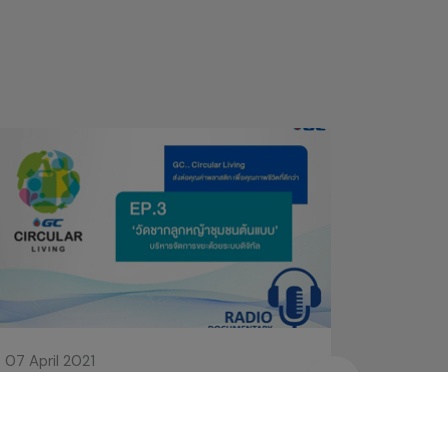
07 April 2021
07 April 
GC Circular Living ส่งต่อคุณค่าพลาสติก
GC Circ
เพื่อคุณภาพชีวิตที่ดีกว่า ตอนที่ 3 ‘วัดชา
เพื่อคุณภ
กลูกหญ้าชุมชนต้นแบบ’ บริหารจัดการขยะ
‘YOUเทิร